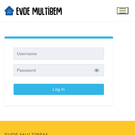
Evde Multibem Giriş
HAKKIMIZDA
GALERI
TAVSIYELER
YARDIM MASASI
PORTAL